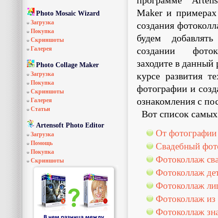
программе Artens
Maker и примерах
Photo Mosaic Wizard
Загрузка
создания фотоколл
Покупка
будем добавлят
Скриншоты
Галерея
создании фоток
заходите в данный 
Photo Collage Maker
Загрузка
курсе развития т
Покупка
фотографии и созд
Скриншоты
ознакомления с п
Галерея
Статьи
Вот список самых
Artensoft Photo Editor
От фотографии
Загрузка
Помощь
Свадебный фот
Покупка
Фотоколлаж св
Скриншоты
Фотоколлаж де
Фотоколлаж ли
Фотоколлаж из
Фотоколлаж зн