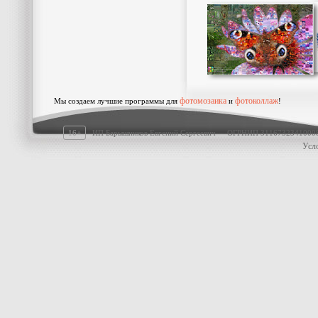
фотомозаика
фотоколлаж
Мы создаем лучшие программы для
и
!
16+
ИП Барышников Евгений Сергеевич · ОГРНИП 311673234100
Усл