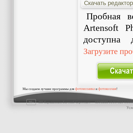
Скачать редакто
Пробная 
Artensoft 
доступна д
Загрузите пр
фотомозаика
фотоколлаж
Мы создаем лучшие программы для
и
!
16+
ИП Барышников Евгений Сергеевич · ОГРНИП 311673234100
Усл