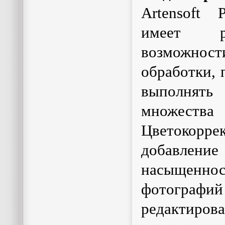
Artensoft 
имеет ра
возможнос
обработки,
выполнять
множества
Цветокорр
добавлен
насыщеннос
фотограф
редактирова