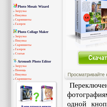
Photo Mosaic Wizard
Загрузка
Покупка
Скриншоты
Галерея
Photo Collage Maker
Загрузка
Покупка
Скриншоты
Галерея
Статьи
Artensoft Photo Editor
Загрузка
Помощь
Просматривайте 
Покупка
Скриншоты
Переключ
фотография
одной кноп