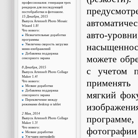
профессионалов: генерация трех
рендеров для последующей
предус
постобработки в фотошопе.
15 Декабря, 2015
автоматичес
Выпуск Artensoft Photo Mosaic
Wizard 1.8!
Что нового:
авто-уровн
Незначительные доработки
программы
насыщенност
Увеличена скорость загрузки
мини-изображений
Добавлена поддержка
можете обре
сенсорного экрана
8 Декабря, 2015
с учетом п
Выпуск Artensoft Photo Collage
Maker 1.4!
применять 
Что нового:
Мелкие доработки
Добавлена поддержка
мягкий фоку
сенсорного экрана
Переключение между
изображени
режимами desktop и tablet
2 Мая, 2014
программ
Выпуск Artensoft Photo Collage
Maker 1.3!
Что нового:
фотографи
Мелкие доработки
Улучшен интерфейс