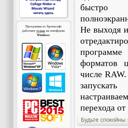
быстро
полноэкран
Программы от Артенсофт
Не выходя 
работают
только
на платформе
Windows
.
отредакт
программе
форматов 
числе RAW.
запускать
настраив
перехода от
Будьте спокойны 