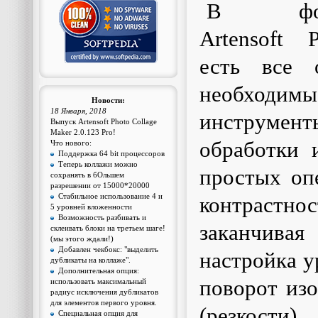
В фотор
Artensoft 
есть все 
необходимы
Новости:
18 Января, 2018
инструм
Выпуск Artensoft Photo Collage
Maker 2.0.123 Pro!
обработки 
Что нового:
Поддержка 64 bit процессоров
Теперь коллажи можно
простых опе
сохранять в бОльшем
разрешении от 15000*20000
Стабильное использование 4 и
контраст
5 уровней вложенности
Возможность разбивать и
заканчива
склеивать блоки на третьем шаге!
(мы этого ждали!)
Добавлен чекбокс: "выделить
настройка у
дубликаты на коллаже".
Дополнительная опция:
поворот изо
использовать максимальный
радиус исключения дубликатов
для элементов первого уровня.
(резкост
Специальная опция для