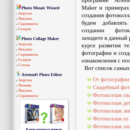
программе Artens
Maker и примерах
Photo Mosaic Wizard
Загрузка
создания фотоколл
Покупка
будем добавлят
Скриншоты
Галерея
создании фоток
заходите в данный 
Photo Collage Maker
Загрузка
курсе развития т
Покупка
фотографии и созд
Скриншоты
ознакомления с п
Галерея
Статьи
Вот список самых
Artensoft Photo Editor
От фотографии
Загрузка
Помощь
Свадебный фот
Покупка
Фотоколлаж св
Скриншоты
Фотоколлаж де
Фотоколлаж ли
Фотоколлаж из
Фотоколлаж зн