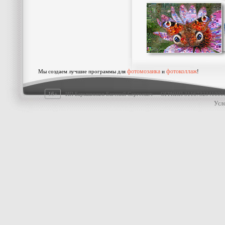
фотомозаика
фотоколлаж
Мы создаем лучшие программы для
и
!
16+
ИП Барышников Евгений Сергеевич · ОГРНИП 311673234100
Усл