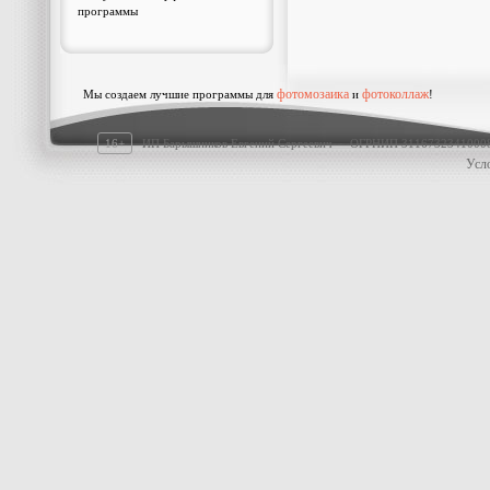
программы
фотомозаика
фотоколлаж
Мы создаем лучшие программы для
и
!
16+
ИП Барышников Евгений Сергеевич · ОГРНИП 311673234100
Усл