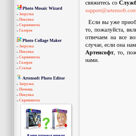
свяжитесь со
Служб
Photo Mosaic Wizard
support@artensoft.co
Загрузка
Покупка
Если вы уже приоб
Скриншоты
то, пожалуйста, вк
Галерея
отвечаем на все в
Photo Collage Maker
случае, если она на
Загрузка
Артенсофт
, то, по
Покупка
Скриншоты
нами.
Галерея
Статьи
Artensoft Photo Editor
Загрузка
Помощь
Покупка
Скриншоты