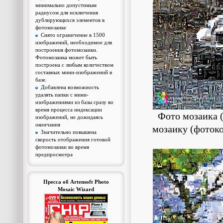
минимально допустимым
радиусом для исключения
дублирующихся элементов в
фотомозаике
Снято ограничение в 1500
изображений, необходимое для
построения фотомозаики.
Фотомозаика может быть
построена с любым количеством
составных мини-изображений в
базе.
Добавлена возможность
удалять папки с мини-
изображениями из базы сразу во
время процесса индексации
Фото мозаика 
изображений, не дожидаясь
окончания
мозаику (фоток
Значительно повышена
скорость отображения готовой
фотомозаики во время
предпросмотра
Пресса об Artensoft Photo
Mosaic Wizard