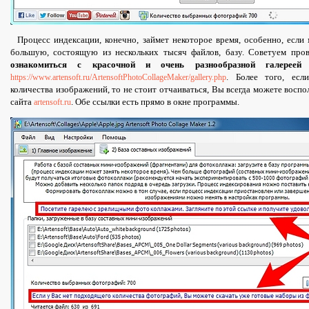
Процесс индексации, конечно, займет некоторое время, особенно, если
большую, состоящую из нескольких тысяч файлов, базу. Советуем пров
ознакомиться с красочной и очень разнообразной галереей
. Более того, есл
https://www.artensoft.ru/ArtensoftPhotoCollageMaker/gallery.php
количества изображений, то не стоит отчаиваться, Вы всегда можете воспо
сайта
. Обе ссылки есть прямо в окне программы.
artensoft.ru