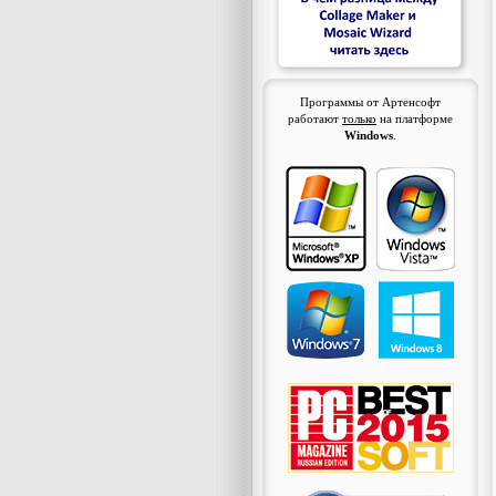
Программы от Артенсофт
работают
только
на платформе
Windows
.