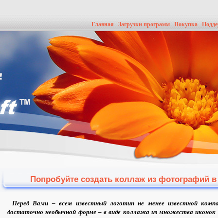
Главная
Загрузки программ
Покупка
Подд
Попробуйте создать коллаж из фотографий в
Перед Вами – всем известный логотип не менее известной компа
достаточно необычной форме – в виде коллажа из множества иконок