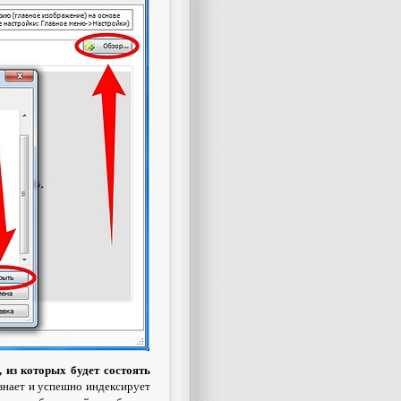
 из которых будет состоять
ознает и успешно индексирует