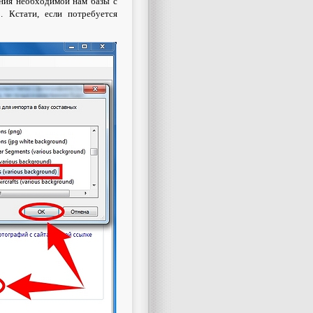
ния необходимой нам базы с
»
. Кстати, если потребуется