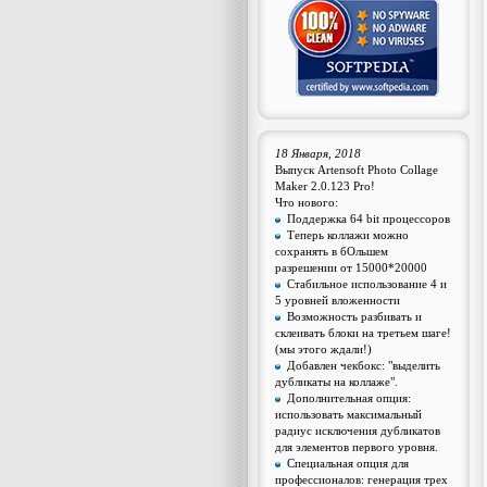
18 Января, 2018
Выпуск Artensoft Photo Collage
Maker 2.0.123 Pro!
Что нового:
Поддержка 64 bit процессоров
Теперь коллажи можно
сохранять в бОльшем
разрешении от 15000*20000
Стабильное использование 4 и
5 уровней вложенности
Возможность разбивать и
склеивать блоки на третьем шаге!
(мы этого ждали!)
Добавлен чекбокс: "выделить
дубликаты на коллаже".
Дополнительная опция:
использовать максимальный
радиус исключения дубликатов
для элементов первого уровня.
Специальная опция для
профессионалов: генерация трех