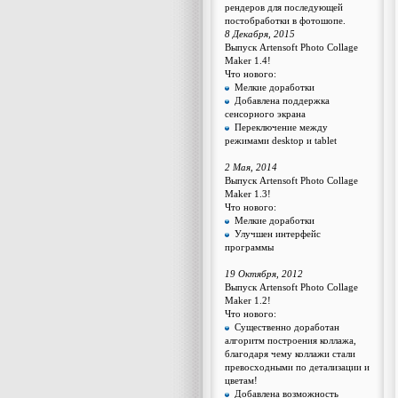
рендеров для последующей
постобработки в фотошопе.
8 Декабря, 2015
Выпуск Artensoft Photo Collage
Maker 1.4!
Что нового:
Мелкие доработки
Добавлена поддержка
сенсорного экрана
Переключение между
режимами desktop и tablet
2 Мая, 2014
Выпуск Artensoft Photo Collage
Maker 1.3!
Что нового:
Мелкие доработки
Улучшен интерфейс
программы
19 Октября, 2012
Выпуск Artensoft Photo Collage
Maker 1.2!
Что нового:
Существенно доработан
алгоритм построения коллажа,
благодаря чему коллажи стали
превосходными по детализации и
цветам!
Добавлена возможность