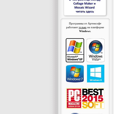
Программы от Артенсофт
работают
только
на платформе
Windows
.