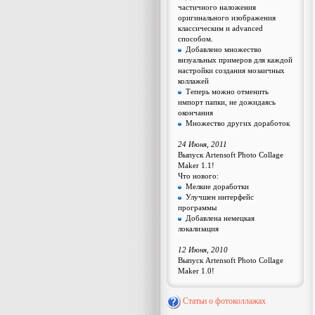
частичного наложения
оригинального изображения
классическим и advanced
способом.
Добавлено множество
визуальных примеров для каждой
настройки создания мозаичных
коллажей
Теперь можно отменить
импорт папки, не дожидаясь
окончания
Множество других доработок
24 Июня, 2011
Выпуск Artensoft Photo Collage
Maker 1.1!
Что нового:
Мелкие доработки
Улучшен интерфейс
программы
Добавлена немецкая
локализация
12 Июня, 2010
Выпуск Artensoft Photo Collage
Maker 1.0!
Статьи о фотоколлажах