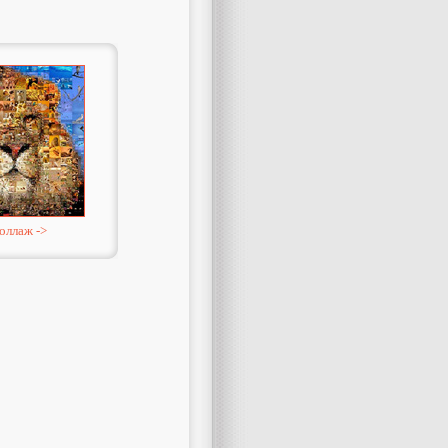
оллаж ->