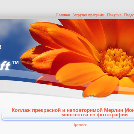
Главная
Загрузки программ
Покупка
Подд
Коллаж прекрасной и неповторимой Мерлин Мон
множества ее фотографий
Нравится