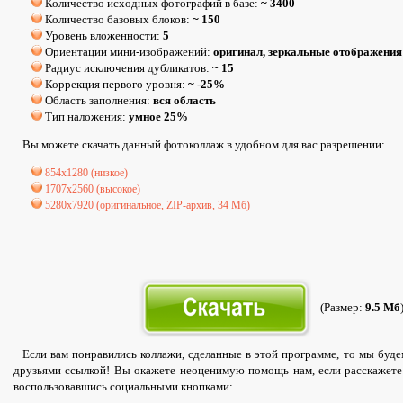
Количество исходных фотографий в базе:
~ 3400
Количество базовых блоков:
~ 150
Уровень вложенности:
5
Ориентации мини-изображений:
оригинал, зеркальные отображения
Радиус исключения дубликатов:
~ 15
Коррекция первого уровня:
~ -25%
Область заполнения:
вся область
Тип наложения:
умное 25%
Вы можете скачать данный фотоколлаж в удобном для вас разрешении:
854х1280 (низкое)
1707х2560 (высокое)
5280х7920 (оригинальное, ZIP-архив, 34 Мб)
(Размер:
9.5 Мб
Если вам понравились коллажи, сделанные в этой программе, то мы буде
друзьями ссылкой! Вы окажете неоценимую помощь нам, если расскажете
воспользовавшись социальными кнопками: